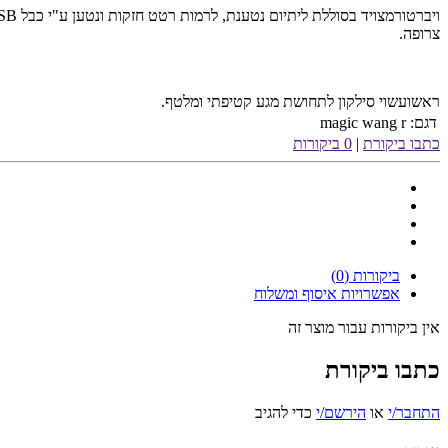
ויברטורמצויד בסוללת ליתיום נטענת, לרמות רטט חזקות ונטען ע"י כבל
SB
צרופה.
ראשועשוי סילקון לתחושת מגע קטיפתי ומלטף.
דגם:
magic wang r
כתבו ביקורת
|
0 ביקורות
ביקורות (0)
אפשרויות איסוף ומשלוח
אין ביקורות עבור מוצר זה
כתבו ביקורת
התחבר/י
או
הירשם/י
כדי להגיב