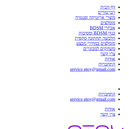
דף הבית
ויברטורים
מוצרי ארוטיקה ופנטזיה
מומלצים
אביזרי BDSM
בגדי BDSM ומסיבות
הלבשה תחתונה סקסית
מומלצים במחירי מבצע
משחקים למבוגרים
צרו קשר
אודות
התחברות
service.gtoy@gmail.com
התחברות
service.gtoy@gmail.com
אודות
צרו קשר