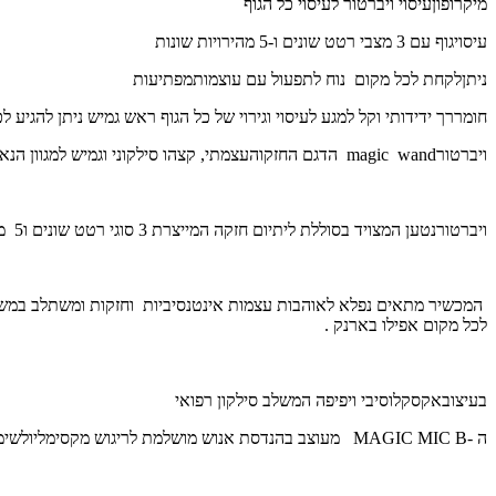
מיקרופוןעיסוי ויברטור לעיסוי כל הגוף
עיסויגוף עם 3 מצבי רטט שונים ו-5 מהירויות שונות
ניתןלקחת לכל מקום נוח לתפעול עם עוצמותמפתיעות
חומררך ידידותי וקל למגע לעיסוי וגירוי של כל הגוף
ראש גמיש ניתן להגיע לכ
ויברטור
wand
magic
הדגם החזקוהעצמתי, קצהו סילקוני וגמיש למגוון הנאו
ויברטורנטען המצויד בסוללת ליתיום חזקה המייצרת 3 סוגי רטט שונים ו5 מקצבים סופר מענגים ובשליטה על רמות הרטטלחוויית שימוש מענגת.
המכשיר מתאים נפלא לאוהבות עצמות אינטנסיביות וחזקות ומשתלב במשחק ז
לכל מקום אפילו בארנק .
בעיצובאקסקלוסיבי ויפיפה המשלב סילקון רפואי
ה -
MAGIC MIC B
מעוצב בהנדסת אנוש מושלמת לריגוש מקסימליולשימו