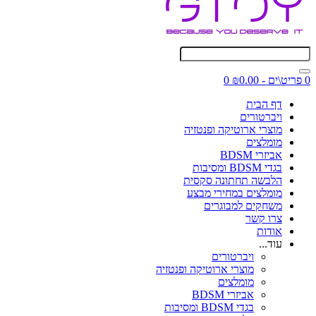
0 פריט\ים - ₪0.00
0
דף הבית
ויברטורים
מוצרי ארוטיקה ופנטזיה
מומלצים
אביזרי BDSM
בגדי BDSM ומסיבות
הלבשה תחתונה סקסית
מומלצים במחירי מבצע
משחקים למבוגרים
צרו קשר
אודות
עוד...
ויברטורים
מוצרי ארוטיקה ופנטזיה
מומלצים
אביזרי BDSM
בגדי BDSM ומסיבות