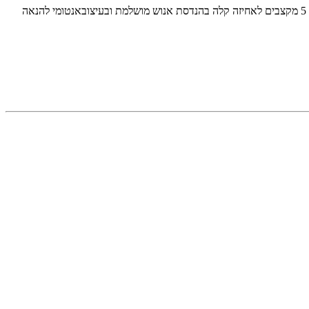
המצורף באריזה ,מנוע רטטעצמתי לאוהבים רטט חזק ב- 3 תכניות רטט - 5 מקצבים לאחיזה קלה בהנדסת אנוש מושלמת ובעיצובאנטומי להנאה