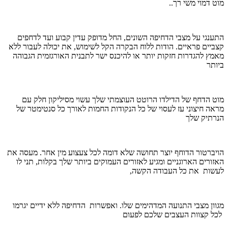
מוט דמוי משי רך.
.
התענגי על מצבי הדחיפה השונים, החל מדופק עדין קבוע ועד לדחפים
קצביים פראיים. הודות ללוח הבקרה הקל לשימוש, את יכולה לעבור ללא
מאמץ להגדרות חזקות יותר או להיכנס ישר לתבנית האורגזמית הגבוהה
ביותר
מוט הדחף של הדילדו הרוטט העוצמתי שלך עשוי מסיליקון חלק עם
מראה חיצוני עז לעסוי של כל הנקודות החמות לאורך כל סנטימטר של
הנרתיק שלך
הויברטור הדוחף יוצר תחושה שלא דומה לכל צעצוע מין אחר. מעסה את
האזורים הארוגניים ומגיע לאזורים העמוקים ביותר שלך בקלות, תני לו
לעשות את כל העבודה הקשה,
מגוון מצבי התנועה המדהימים שלו. ואפשרות הדחיפה ללא ידיים יגרמו
לכל קצוות העצבים שלכם לפעום