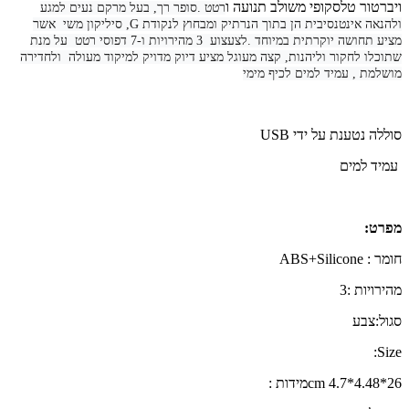
ויברטור טלסקופי משולב תנועה ו
רטט .סופר רך, בעל מרקם נעים למגע
ולהנאה אינטנסיבית הן בתוך הנרתיק ומבחוץ לנקודת G, סיליקון משי אשר
מציע תחושה יוקרתית במיוחד .לצעצוע 3 מהירויות ו-7 דפוסי רטט על מנת
שתוכלו לחקור וליהנות, קצה מעוגל מציע דיוק מדויק למיקוד מעולה ולחדירה
מושלמת , עמיד למים לכיף מימי
סוללה נטענת על ידי
USB
עמיד למים
מפרט:
חומר : ABS+Silicone
מהירויות :3
סגול
:
צבע
Size:
26*4.48*4.7 cm
מידות :