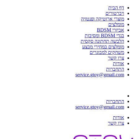
דף הבית
ויברטורים
מוצרי ארוטיקה ופנטזיה
מומלצים
אביזרי BDSM
בגדי BDSM ומסיבות
הלבשה תחתונה סקסית
מומלצים במחירי מבצע
משחקים למבוגרים
צרו קשר
אודות
התחברות
service.gtoy@gmail.com
התחברות
service.gtoy@gmail.com
אודות
צרו קשר