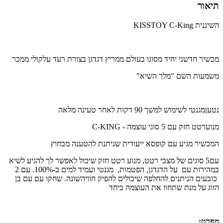
תיאור
השיננית
KISSTOY C-King
מכשיר חדשני יחיד מסוגו בעולם ממריץ דגדגן בצורת רעד עלקולי ממכר
משמעות השם "מלך השיא"
נטעןמגנטי לשימוש למשך 90 דקות לאחר טעינה מלאה
מנוערטט חזק עם 5 סוגי עוצמה
- C-KING
המכשיר מגיע עם קופסא ייעודית שניתנת להטענה מבחוץ
עם5 סוגים של מצבי רטט, מנוע רטט חזק שיכול לאפשר לך להגיע לשיא
במהירות עם על הדגדגן, הפטמות, מגנטי ועמיד למים ב-100%. עם 2
כובעים הניתנים להחלפה שיכולים להפיק חוויהשונה. שחקו עם עם בן
הזוג על מנת שתחוו את העוצמה ביחד
מפרט: