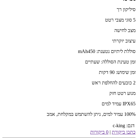
סיליקון רך
5
סוגי מצבי רטט
מצב לחישה
עיצוב יוקרתי
סוללת ליתיום נטענת: 450
mAh
זמן טעינת הסוללה: שעתיים
זמן שימוש: 90 דקות
2 כובעים להחלפת ראש
מנוע רטט חזק
IPX65
עמיד למים
100%
עמיד למים, ניתן להשתמש במקלחת, אמב
דגם:
c-king
כתבו ביקורת
|
0 ביקורות