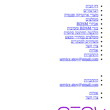
דף הבית
ויברטורים
מוצרי ארוטיקה ופנטזיה
מומלצים
אביזרי BDSM
בגדי BDSM ומסיבות
הלבשה תחתונה סקסית
מומלצים במחירי מבצע
משחקים למבוגרים
צרו קשר
אודות
התחברות
service.gtoy@gmail.com
התחברות
service.gtoy@gmail.com
אודות
צרו קשר