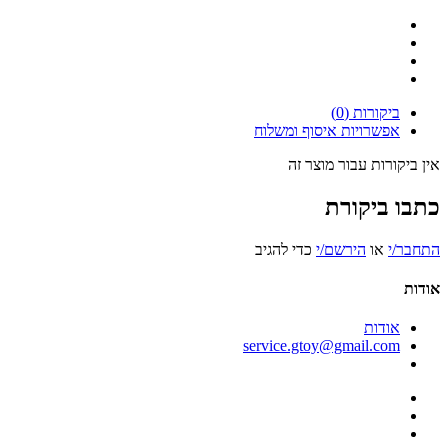
ביקורות (0)
אפשרויות איסוף ומשלוח
אין ביקורות עבור מוצר זה
כתבו ביקורת
התחבר/י
או
הירשם/י
כדי להגיב
אודות
אודות
service.gtoy@gmail.com