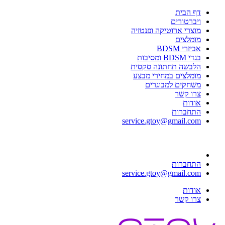
דף הבית
ויברטורים
מוצרי ארוטיקה ופנטזיה
מומלצים
אביזרי BDSM
בגדי BDSM ומסיבות
הלבשה תחתונה סקסית
מומלצים במחירי מבצע
משחקים למבוגרים
צרו קשר
אודות
התחברות
service.gtoy@gmail.com
התחברות
service.gtoy@gmail.com
אודות
צרו קשר