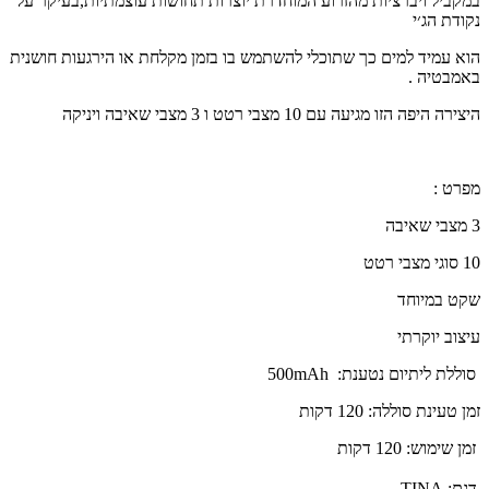
במקביל ויברציות מהזרוע המוחדרת יוצרות תחושות עוצמתיות,בעיקר על
נקודת הג׳י
הוא עמיד למים כך שתוכלי להשתמש בו בזמן מקלחת או הירגעות חושנית
באמבטיה
.
היצירה היפה הזו מגיעה עם 10 מצבי רטט ו 3 מצבי שאיבה ויניקה
מפרט :
3 מצבי שאיבה
10
סוגי מצבי רטט
שקט במיוחד
עיצוב יוקרתי
סוללת ליתיום נטענת:
mAh
500
זמן טעינת סוללה: 120 דקות
זמן שימוש: 120 דקות
דגם:
TINA