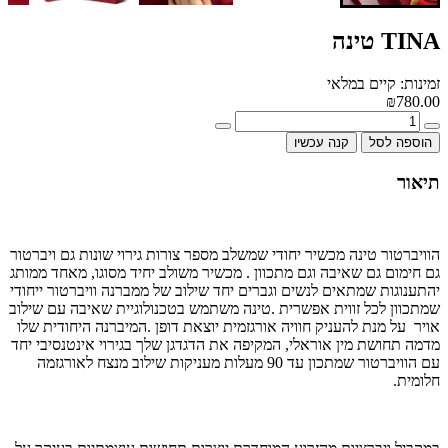
TINA טינה
זמינות: קיים במלאי
₪780.00
הוספה לסל
קנה עכשיו
תיאור
הוויברטור
טינה מכשיר יחודי שמשלב מספר צורות גירוי שונות גם ויברטור
גם חימום גם שאיבה וגם מתכוון . מכשיר משולב יחיד מסוגו, מאחד ממותג
יהתענוגות שמתאים לנשים וגברים יחד שילוב של ממברנה וויברטור ייחודי
שמתכוון לכל זווית אפשרית .טינה משתמש בטכנולוגיית שאיבה עם שילוב
אויר על מנת להעניק חוויה אורגזמית יוצאת דופן .המיברנה היחודית שלו
מדמה תחושת מין אוראלי, המקיפה את הדגדגן שלך בגירוי אינטנסיבי יחד
עם הוויברטור שמתכון עד 90 מעלות מעניקות שילוב מנצח לאורגזמה
חלומית.